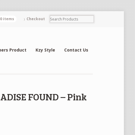
0 items
Checkout
hers Product
Kzy Style
Contact Us
RADISE FOUND – Pink