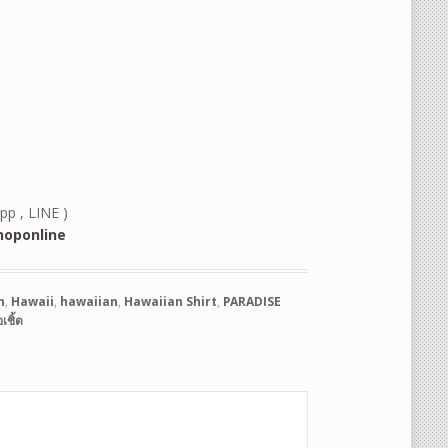
pp , LINE )
oponline
n
,
Hawaii
,
hawaiian
,
Hawaiian Shirt
,
PARADISE
้อเชิ้ต