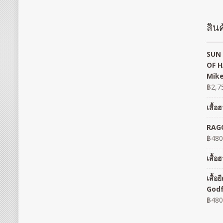
สินค
SUN 
OF H
Mike
฿
2,7
เสื้
RAGO
฿
480
เสื้
เสื้
God
฿
480