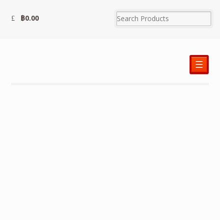
฿
0.00
☰