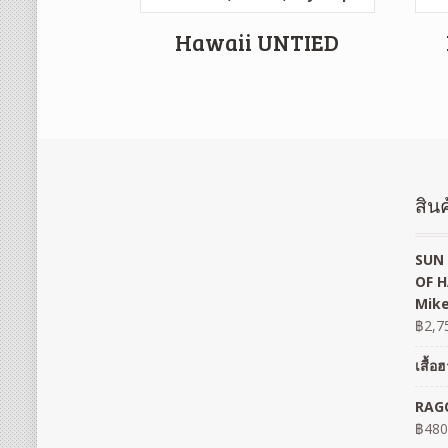
Hawaii UNTIED
สินค
SUN 
OF H
Mike
฿
2,7
เสื้
RAGO
฿
480