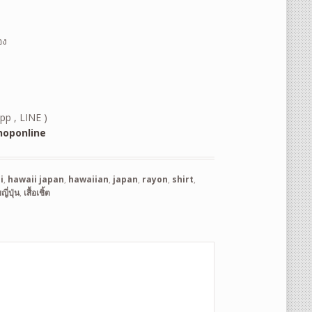
อง
pp , LINE )
oponline
i
,
hawaii japan
,
hawaiian
,
japan
,
rayon
,
shirt
,
ี่ปุ่น
,
เสื้อเชิ้ต