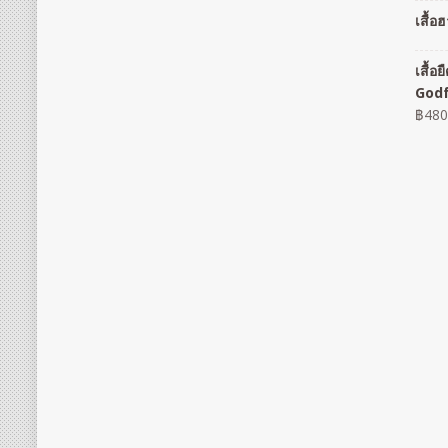
เสื้
เสื้
God
฿
480