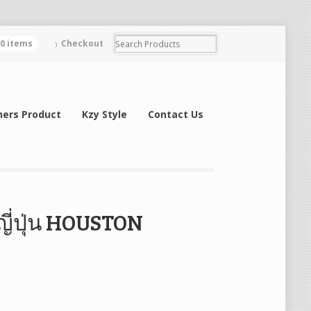
0 items
Checkout
hers Product
Kzy Style
Contact Us
ญี่ปุ่น HOUSTON