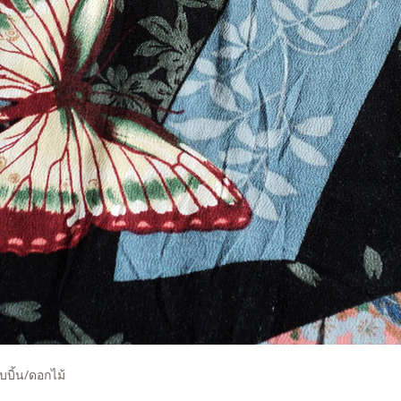
ริบบิ้น/ดอกไม้