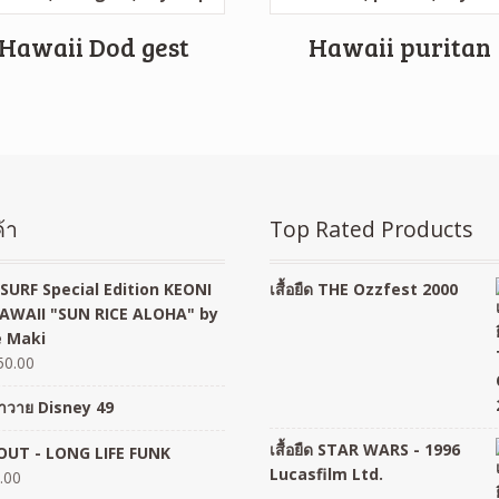
Hawaii Dod gest
Hawaii puritan
้า
Top Rated Products
SURF Special Edition KEONI
เสื้อยืด THE Ozzfest 2000
AWAII "SUN RICE ALOHA" by
 Maki
50.00
อฮาวาย Disney 49
เสื้อยืด STAR WARS - 1996
UT - LONG LIFE FUNK
Lucasfilm Ltd.
.00