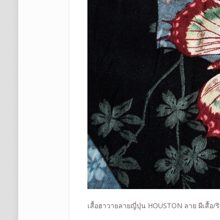
เสื้อฮาวายลายญี่ปุ่น HOUSTON ลาย
ผีเสื้อ/