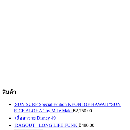
สินค้า
SUN SURF Special Edition KEONI OF HAWAII "SUN
RICE ALOHA" by Mike Maki
฿
2,750.00
เสื้อฮาวาย Disney 49
RAGOUT - LONG LIFE FUNK
฿
480.00