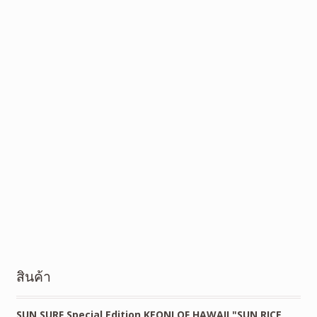
สินค้า
SUN SURF Special Edition KEONI OF HAWAII "SUN RICE