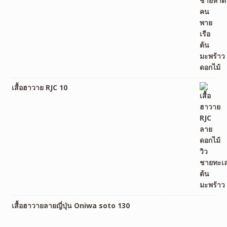
เสื้อฮาวาย RJC 10
เสื้อฮาวายลายญี่ปุ่น Oniwa soto 130