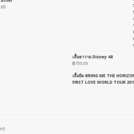
father
.00
เสื้อฮาวาย Disney 48
฿
750.00
เสื้อยืด BRING ME THE HORIZO
FIRST LOVE WORLD TOUR 201
ved.