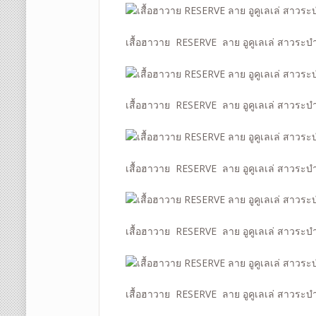
เสื้อฮาวาย RESERVE ลาย อูคูเลเล่ สาวระบำ
เสื้อฮาวาย RESERVE ลาย อูคูเลเล่ สาวระบำ
เสื้อฮาวาย RESERVE ลาย อูคูเลเล่ สาวระบำ
เสื้อฮาวาย RESERVE ลาย อูคูเลเล่ สาวระบำ
เสื้อฮาวาย RESERVE ลาย อูคูเลเล่ สาวระบำ