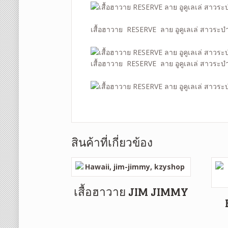
เสื้อฮาวาย RESERVE ลาย อูคูเลเล่ สาวระบำ
เสื้อฮาวาย RESERVE ลาย อูคูเลเล่ สาวระบำ
สินค้าที่เกี่ยวข้อง
เสื้อฮาวาย JIM JIMMY