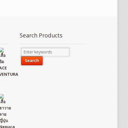
Search Products