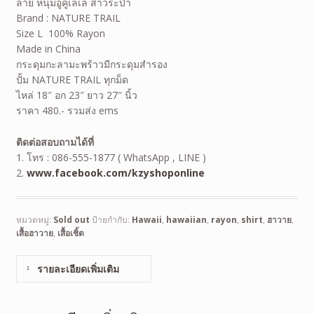
ลาย หนุ่มอูคูเลเล่ สาวระบำ
Brand : NATURE TRAIL
Size L 100% Rayon
Made in China
กระดุมกะลามะพร้าวมีกระดุมสำรอง
ปั้ม NATURE TRAIL ทุกม็ด
ไหล่ 18″ อก 23″ ยาว 27″ นิ้ว
ราคา 480.- รวมส่ง ems
ติดต่อสอบถามได้ที่
1. โทร : 086-555-1877 ( WhatsApp , LINE )
2.
www.facebook.com/kzyshoponline
หมวดหมู่:
Sold out
ป้ายกำกับ:
Hawaii
,
hawaiian
,
rayon
,
shirt
,
ฮาวาย
,
เสื้อฮาวาย
,
เสื้อเชิ้ต
รายละเอียดเพิ่มเติม