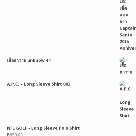
เสื้อฮาวาย unknow 44
A.P.C. – Long Sleeve Shirt 003
NFL GOLF - Long Sleeve Polo Shirt
฿
650.00