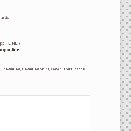
เพิ่ม
pp , LINE )
oponline
i
,
hawaiian
,
Hawaiian Shirt
,
rayon
,
shirt
,
ฮาวาย
,