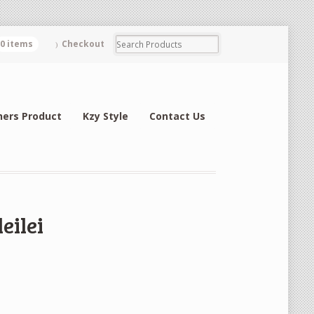
0 items
Checkout
hers Product
Kzy Style
Contact Us
eilei