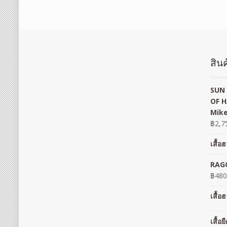
สินค
SUN 
OF H
Mike
฿
2,7
เสื้
RAGO
฿
480
เสื้
เสื้