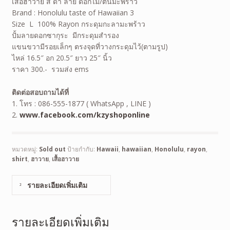
เสื้อฮาวาย สี ดำ ลาย ดอกไม้/ต้นมะพร้าว
Brand : Honolulu taste of Hawaiian 3
Size L 100% Rayon กระดุมกะลามะพร้าว
ปั้มลายดอกซากุระ มีกระดุมสำรอง
แขนขวามีรอยเล็กๆ ตรงจุดที่วางกระดุมไว้(ตามรูป)
ไหล่ 16.5″ อก 20.5″ ยาว 25″ นิ้ว
ราคา 300.- รวมส่ง ems
ติดต่อสอบถามได้ที่
1. โทร : 086-555-1877 ( WhatsApp , LINE )
2.
www.facebook.com/kzyshoponline
หมวดหมู่:
Sold out
ป้ายกำกับ:
Hawaii
,
hawaiian
,
Honolulu
,
rayon
,
shirt
,
ฮาวาย
,
เสื้อฮาวาย
รายละเอียดเพิ่มเติม
รายละเอียดเพิ่มเติม