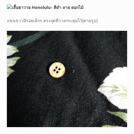
แขนขวามีรอยเล็กๆ
ตรงจุดที่วางกระดุมไว้(ตามรูป)