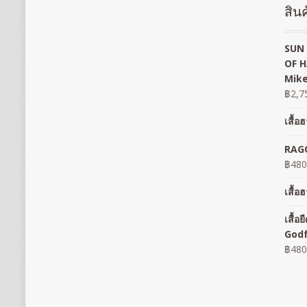
สินค
SUN 
OF H
Mike
฿
2,7
เสื้
RAGO
฿
480
เสื้
เสื้
God
฿
480