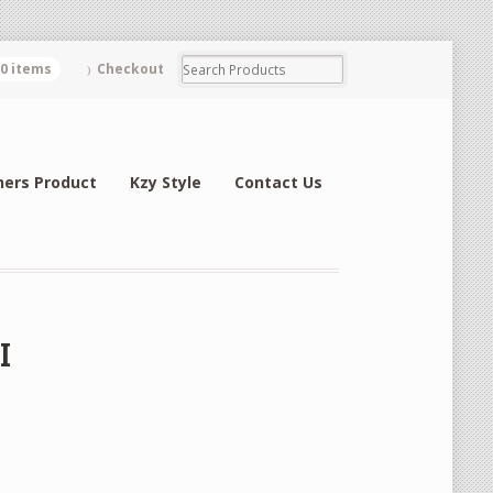
0 items
Checkout
hers Product
Kzy Style
Contact Us
I