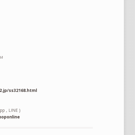
อง
.jp/ss32168.html
pp , LINE )
oponline