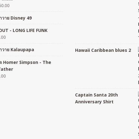
50.00
อฮาวาย Disney 49
UT - LONG LIFE FUNK
.00
อฮาวาย Kalaupapa
Hawaii Caribbean blues 2
อยืด Homer Simpson - The
father
.00
Captain Santa 20th
Anniversary Shirt