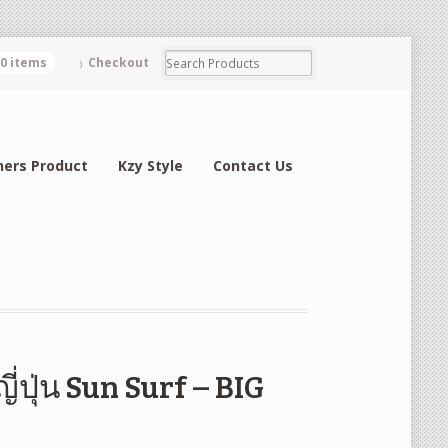
0 items
Checkout
hers Product
Kzy Style
Contact Us
่ปุ่น Sun Surf – BIG