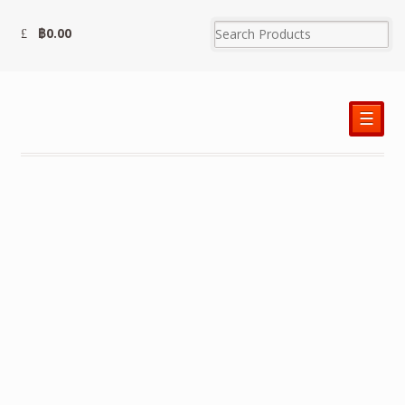
฿
0.00
☰