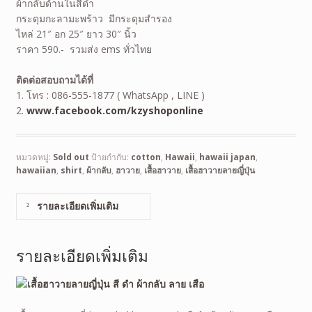
ผ้ากลับด้านในสีดำ
กระดุมกะลามะพร้าว มีกระดุมสำรอง
ไหล่ 21″ อก 25″ ยาว 30″ นิ้ว
ราคา 590.- รวมส่ง ems ทั่วไทย
ติดต่อสอบถามได้ที่
1. โทร : 086-555-1877 ( WhatsApp , LINE )
2.
www.facebook.com/kzyshoponline
หมวดหมู่:
Sold out
ป้ายกำกับ:
cotton
,
Hawaii
,
hawaii japan
,
hawaiian
,
shirt
,
ผ้ากลับ
,
ฮาวาย
,
เสื้อฮาวาย
,
เสื้อฮาวายลายญี่ปุ่น
รายละเอียดเพิ่มเติม
รายละเอียดเพิ่มเติม