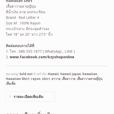
Hawaiian
Shirt
เสื้อฮาวายลายญี่ปุ่น
สีน้ำเงิน ลาย นกกระเรียน
Brand : Red Letter 4
Size M 100% Rayon
กระเป๋าเจาะ มีกระดุมสำรอง
ไหล่ 18″ อก 20″ ยาว 27.5″ นิ้ว
ติดต่อสอบถามได้ที่
1. โทร : 086-555-1877 ( WhatsApp , LINE )
2.
www.facebook.com/kzyshoponline
หมวดหมู่:
Sold out
ป้ายกำกับ:
Hawaii
,
hawaii japan
,
hawaiian
,
Hawaiian Shirt
,
rayon
,
shirt
,
ฮาวาย
,
เสื้อฮาวาย
,
เสื้อฮาวายลายญี่ปุ่น
,
เสื้อเชิ้ต
รายละเอียดเพิ่มเติม