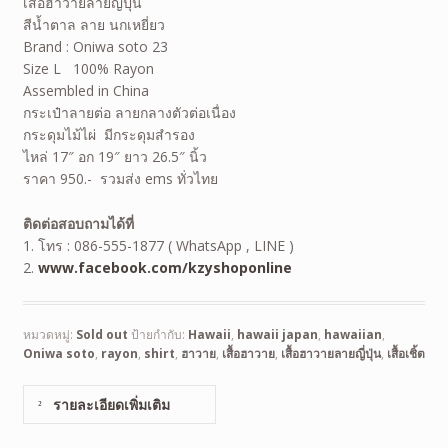
เสื้อฮาวายลายญี่ปุ่น
สีน้ำตาล ลาย นกเหยี่ยว
Brand : Oniwa soto 23
Size L 100% Rayon
Assembled in China
กระเป๋าลายต่อ ลายกลางตัวต่อเนื่อง
กระดุมไม้ไผ่ มีกระดุมสำรอง
ไหล่ 17″ อก 19″ ยาว 26.5″ นิ้ว
ราคา 950.- รวมส่ง ems ทั่วไทย
ติดต่อสอบถามได้ที่
1. โทร : 086-555-1877 ( WhatsApp , LINE )
2.
www.facebook.com/kzyshoponline
หมวดหมู่:
Sold out
ป้ายกำกับ:
Hawaii
,
hawaii japan
,
hawaiian
,
Oniwa soto
,
rayon
,
shirt
,
ฮาวาย
,
เสื้อฮาวาย
,
เสื้อฮาวายลายญี่ปุ่น
,
เสื้อเชิ้ต
รายละเอียดเพิ่มเติม