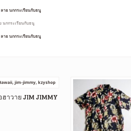
ย นกกระเรียนกับธนู
ื้อฮาวาย JIM JIMMY