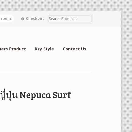
0 items
Checkout
hers Product
Kzy Style
Contact Us
ี่ปุ่น Nepuca Surf