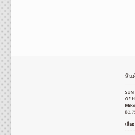
สินค
SUN 
OF H
Mike
฿
2,7
เสื้