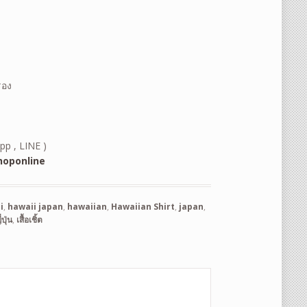
รอง
pp , LINE )
oponline
i
,
hawaii japan
,
hawaiian
,
Hawaiian Shirt
,
japan
,
ปุ่น
,
เสื้อเชิ้ต