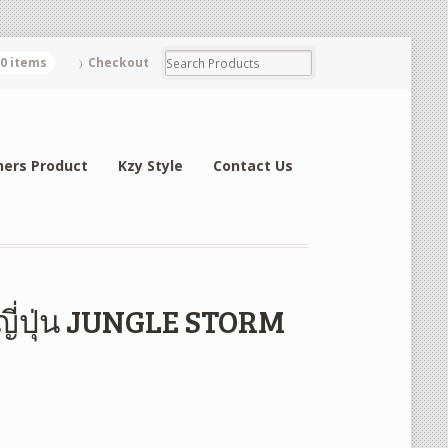
0 items
Checkout
hers Product
Kzy Style
Contact Us
ญี่ปุ่น JUNGLE STORM