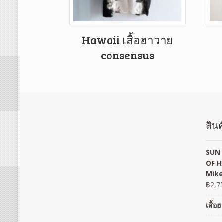
Hawaii เสื้อฮาวาย
consensus
สินค
SUN 
OF H
Mike
฿
2,7
เสื้