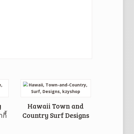
y
Hawaii Town and
กี้
Country Surf Designs