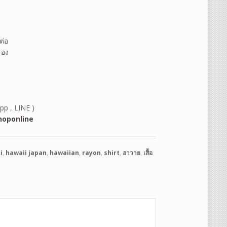
ต่อ
รอง
pp , LINE )
oponline
i
,
hawaii japan
,
hawaiian
,
rayon
,
shirt
,
ฮาวาย
,
เสื้อ