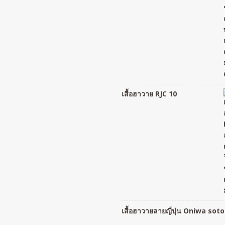
เสื้อฮาวาย RJC 10
เสื้อฮาวายลายญี่ปุ่น Oniwa sot