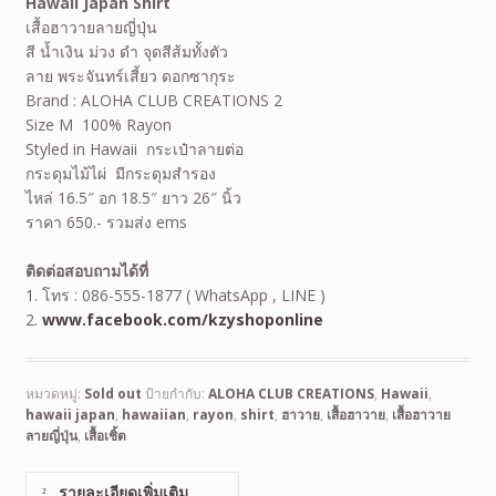
Hawaii Japan Shirt
เสื้อฮาวายลายญี่ปุ่น
สี น้ำเงิน ม่วง ดำ จุดสีส้มทั้งตัว
ลาย พระจันทร์เสี้ยว ดอกซากุระ
Brand : ALOHA CLUB CREATIONS 2
Size M 100% Rayon
Styled in Hawaii กระเป๋าลายต่อ
กระดุมไม้ไผ่ มีกระดุมสำรอง
ไหล่ 16.5″ อก 18.5″ ยาว 26″ นิ้ว
ราคา 650.- รวมส่ง ems
ติดต่อสอบถามได้ที่
1. โทร : 086-555-1877 ( WhatsApp , LINE )
2.
www.facebook.com/kzyshoponline
หมวดหมู่:
Sold out
ป้ายกำกับ:
ALOHA CLUB CREATIONS
,
Hawaii
,
hawaii japan
,
hawaiian
,
rayon
,
shirt
,
ฮาวาย
,
เสื้อฮาวาย
,
เสื้อฮาวาย
ลายญี่ปุ่น
,
เสื้อเชิ้ต
รายละเอียดเพิ่มเติม