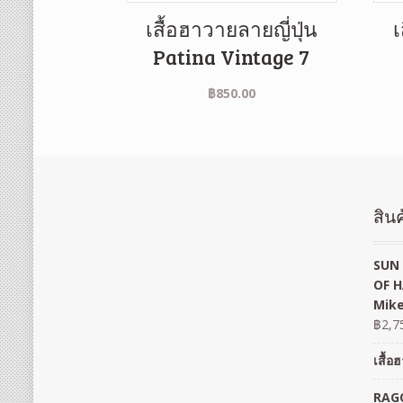
เสื้อฮาวายลายญี่ปุ่น
เ
Patina Vintage 7
฿
850.00
สินค
SUN 
OF H
Mike
฿
2,7
เสื้
RAGO