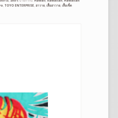
hirts
,
Shirt
ป้ายกำกับ:
Hawaii
,
hawaiian
,
Hawaiian
yo
,
TOYO ENTERPRISE
,
ฮาวาย
,
เสื้อฮาวาย
,
เสื้อเชิ้ต