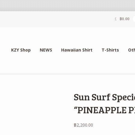
฿
0.00
KZY Shop
NEWS
Hawaiian Shirt
T-Shirts
Ot
Sun Surf Speci
“PINEAPPLE 
฿
2,200.00