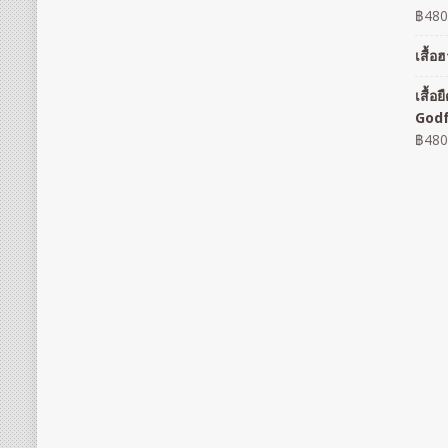
฿
480
เสื้
เสื้
God
฿
480