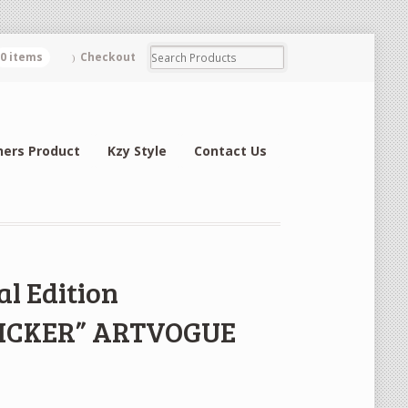
0 items
Checkout
hers Product
Kzy Style
Contact Us
al Edition
PICKER” ARTVOGUE