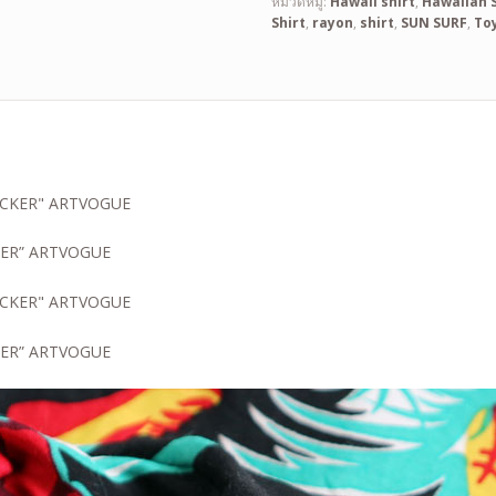
หมวดหมู่:
Hawaii shirt
,
Hawaiian S
Shirt
,
rayon
,
shirt
,
SUN SURF
,
To
ICKER” ARTVOGUE
ICKER” ARTVOGUE