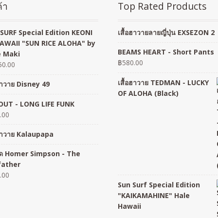
้า
Top Rated Products
SURF Special Edition KEONI
เสื้อฮาวายลายญี่ปุ่น EXSEZON 2
AWAII "SUN RICE ALOHA" by
BEAMS HEART - Short Pants
 Maki
฿
580.00
50.00
เสื้อฮาวาย TEDMAN - LUCKY
อฮาวาย Disney 49
OF ALOHA (Black)
UT - LONG LIFE FUNK
.00
อฮาวาย Kalaupapa
อยืด Homer Simpson - The
father
.00
Sun Surf Special Edition
"KAIKAMAHINE" Hale
Hawaii