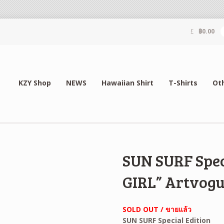
฿
0.00
KZY Shop
NEWS
Hawaiian Shirt
T-Shirts
Ot
SUN SURF Spec
GIRL” Artvog
SOLD OUT / ขายแล้ว
SUN SURF Special Edition