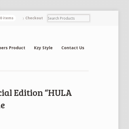
0 items
Checkout
hers Product
Kzy Style
Contact Us
ial Edition “HULA
ue