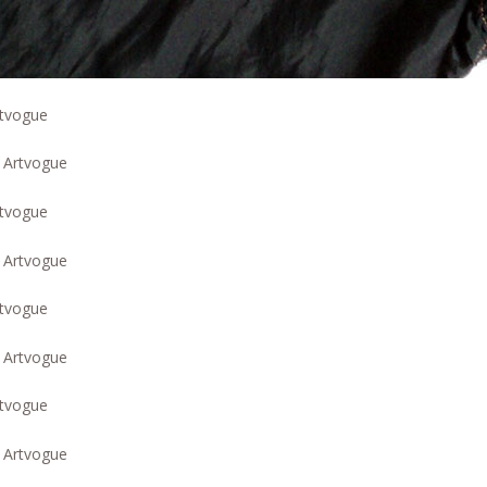
rtvogue
rtvogue
rtvogue
rtvogue