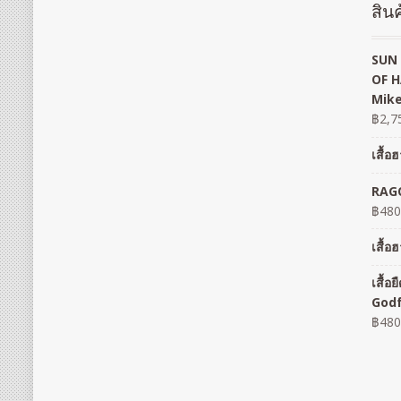
สินค
SUN 
OF H
Mike
฿
2,7
เสื้
RAGO
฿
480
เสื้
เสื้
God
฿
480