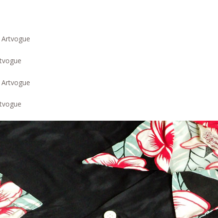
rtvogue
rtvogue