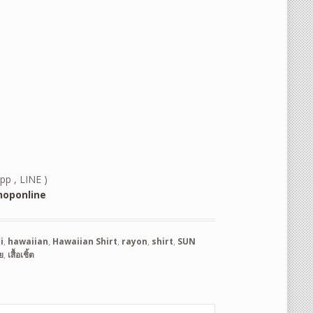
pp , LINE )
oponline
i
,
hawaiian
,
Hawaiian Shirt
,
rayon
,
shirt
,
SUN
ย
,
เสื้อเชิ้ต