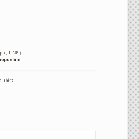
pp , LINE )
oponline
n
,
shirt