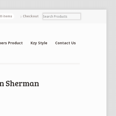
0 items
Checkout
hers Product
Kzy Style
Contact Us
Ben Sherman