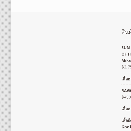
สินค
SUN 
OF H
Mike
฿
2,7
เสื้
RAGO
฿
480
เสื้
เสื้
God