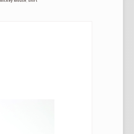
Mickey Mouse
,
shirt