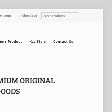
0 items
Checkout
hers Product
Kzy Style
Contact Us
EMIUM ORIGINAL
GOODS