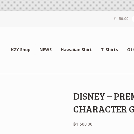
฿
0.00
KZY Shop
NEWS
Hawaiian Shirt
T-Shirts
Ot
DISNEY – PR
CHARACTER 
฿
1,500.00