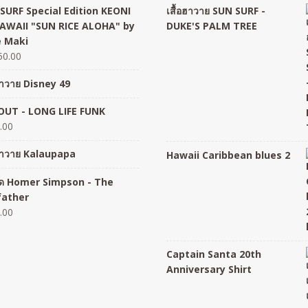
SURF Special Edition KEONI
เสื้อฮาวาย SUN SURF -
AWAII "SUN RICE ALOHA" by
DUKE'S PALM TREE
 Maki
50.00
อฮาวาย Disney 49
UT - LONG LIFE FUNK
.00
อฮาวาย Kalaupapa
Hawaii Caribbean blues 2
อยืด Homer Simpson - The
father
.00
Captain Santa 20th
Anniversary Shirt