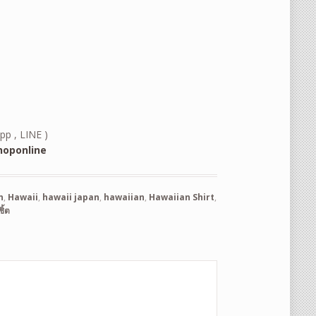
pp , LINE )
oponline
n
,
Hawaii
,
hawaii japan
,
hawaiian
,
Hawaiian Shirt
,
ชิ้ต