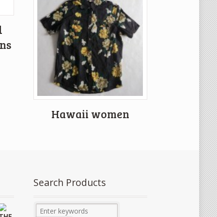
d
gns
Hawaii women
Search Products