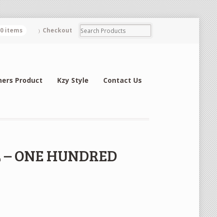
0 items
Checkout
hers Product
Kzy Style
Contact Us
 – ONE HUNDRED