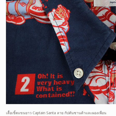
เสื้อเชิ้ตแขนยาว Captain Santa ลาย กัปตันซานต้าและผองเพื่อน