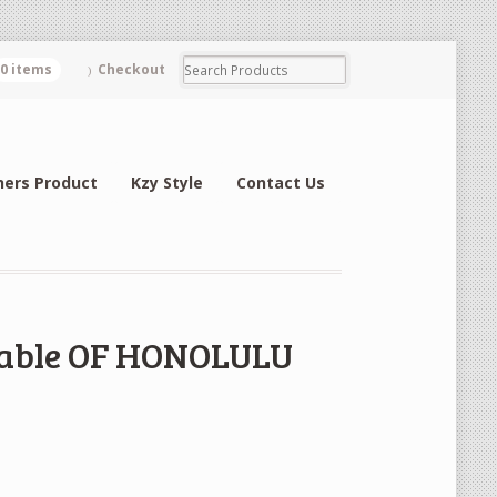
0 items
Checkout
hers Product
Kzy Style
Contact Us
rable OF HONOLULU