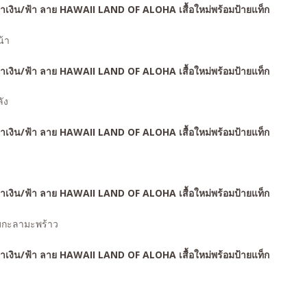
้า
ัง
มกะลามะพร้าว