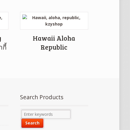
y
Hawaii Aloha
กี้
Republic
Search Products