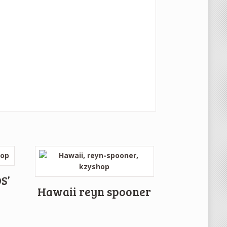
S’
Hawaii reyn spooner