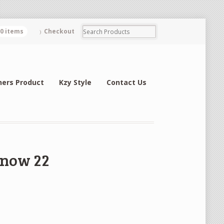
0 items
Checkout
hers Product
Kzy Style
Contact Us
know 22