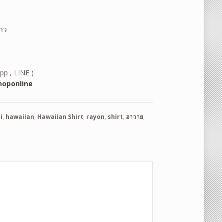
้าว
pp , LINE )
oponline
i
,
hawaiian
,
Hawaiian Shirt
,
rayon
,
shirt
,
ฮาวาย
,