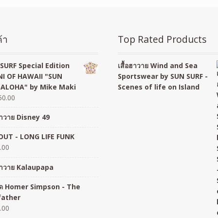
้า
Top Rated Products
SURF Special Edition
เสื้อฮาวาย Wind and Sea
I OF HAWAII "SUN
Sportswear by SUN SURF -
 ALOHA" by Mike Maki
Scenes of life on Island
50.00
อฮาวาย Disney 49
UT - LONG LIFE FUNK
.00
อฮาวาย Kalaupapa
อยืด Homer Simpson - The
father
.00