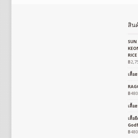
สินค
SUN 
KEON
RICE
฿
2,7
เสื้
RAGO
฿
480
เสื้
เสื้
God
฿
480