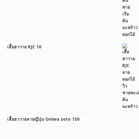
เสื้อฮาวาย RJC 10
เสื้อฮาวายลายญี่ปุ่น Oniwa soto 130