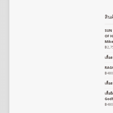
สินค
SUN 
OF H
Mike
฿
2,7
เสื้
RAGO
฿
480
เสื้
เสื้
God
฿
480