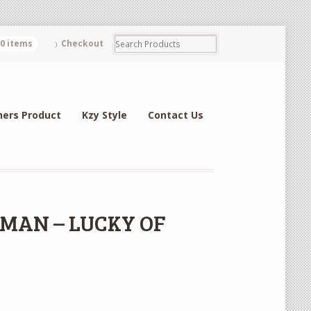
0 items
Checkout
hers Product
Kzy Style
Contact Us
EDMAN – LUCKY OF