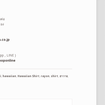
ต่อ
รอง
.co.jp
pp , LINE )
oponline
i
,
hawaiian
,
Hawaiian Shirt
,
rayon
,
shirt
,
ฮาวาย
,