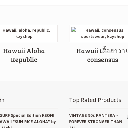
Hawaii Aloha
Hawaii เสื้อฮาวา
Republic
consensus
้า
Top Rated Products
SURF Special Edition KEONI
VINTAGE 90s PANTERA -
AWAII "SUN RICE ALOHA" by
FOREVER STRONGER THAN
 Maki
ALL