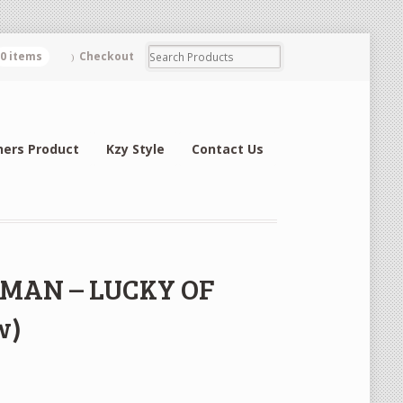
0 items
Checkout
hers Product
Kzy Style
Contact Us
EDMAN – LUCKY OF
w)