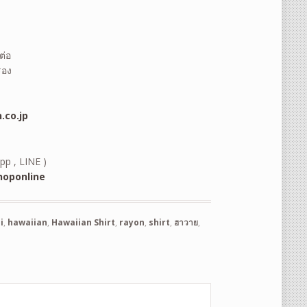
ต่อ
รอง
.co.jp
pp , LINE )
oponline
i
,
hawaiian
,
Hawaiian Shirt
,
rayon
,
shirt
,
ฮาวาย
,