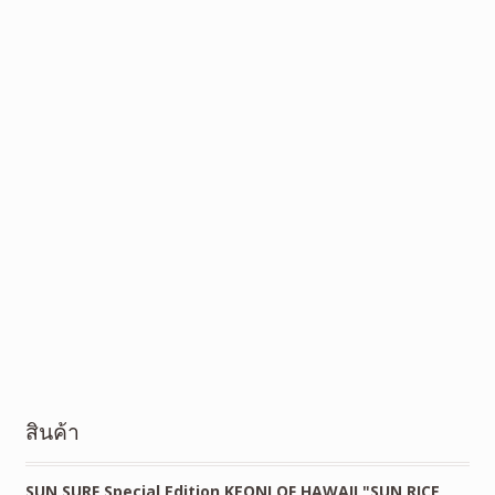
สินค้า
SUN SURF Special Edition KEONI OF HAWAII "SUN RICE