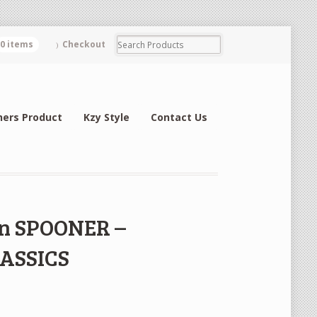
0 items
Checkout
hers Product
Kzy Style
Contact Us
yn SPOONER –
ASSICS