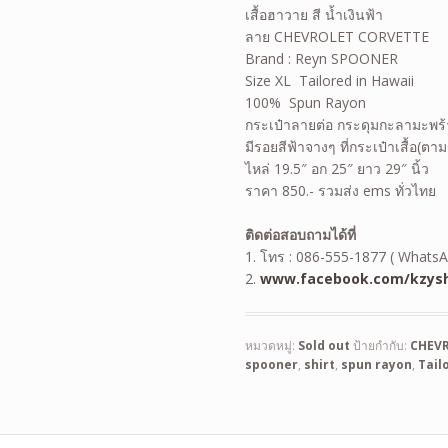
เสื้อฮาวาย สี น้ำเงินฟ้า
ลาย CHEVROLET CORVETTE
Brand : Reyn SPOONER
Size XL Tailored in Hawaii
100% Spun Rayon
กระเป๋าลายต่อ กระดุมกะลามะพร
มีรอยสีฟ้าจางๆ ที่กระเป๋าเสื้อ(ตาม
ไหล่ 19.5″ อก 25″ ยาว 29″ นิ้ว
ราคา 850.- รวมส่ง ems ทั่วไทย
ติดต่อสอบถามได้ที่
1. โทร : 086-555-1877 ( WhatsA
2.
www.facebook.com/kzysh
หมวดหมู่:
Sold out
ป้ายกำกับ:
CHEV
spooner
,
shirt
,
spun rayon
,
Tail