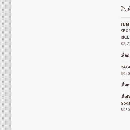
สินค
SUN 
KEON
RICE
฿
2,7
เสื้
RAGO
฿
480
เสื้
เสื้
God
฿
480