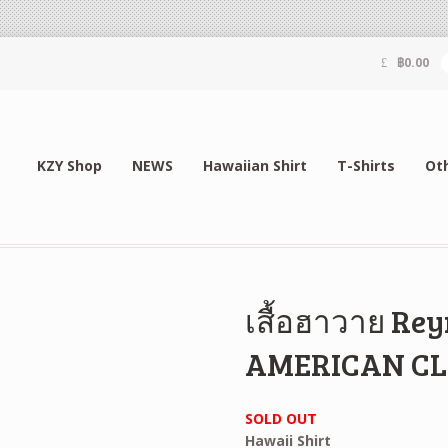
฿
0.00
KZY Shop
NEWS
Hawaiian Shirt
T-Shirts
Ot
เสื้อฮาวาย Re
AMERICAN CL
SOLD OUT
Hawaii Shirt