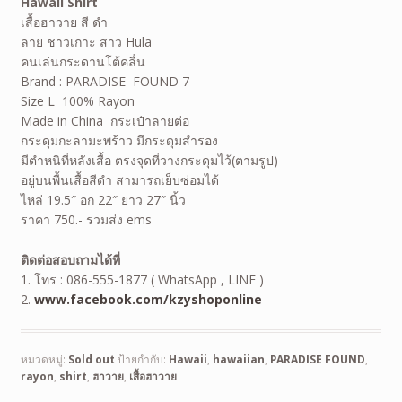
Hawaii Shirt
เสื้อฮาวาย สี ดำ
ลาย ชาวเกาะ สาว Hula
คนเล่นกระดานโต้คลื่น
Brand : PARADISE FOUND 7
Size L 100% Rayon
Made in China กระเป๋าลายต่อ
กระดุมกะลามะพร้าว มีกระดุมสำรอง
มีตำหนิที่หลังเสื้อ ตรงจุดที่วางกระดุมไว้(ตามรูป)
อยู่บนพื้นเสื้อสีดำ สามารถเย็บซ่อมได้
ไหล่ 19.5″ อก 22″ ยาว 27″ นิ้ว
ราคา 750.- รวมส่ง ems
ติดต่อสอบถามได้ที่
1. โทร : 086-555-1877 ( WhatsApp , LINE )
2.
www.facebook.com/kzyshoponline
หมวดหมู่:
Sold out
ป้ายกำกับ:
Hawaii
,
hawaiian
,
PARADISE FOUND
,
rayon
,
shirt
,
ฮาวาย
,
เสื้อฮาวาย