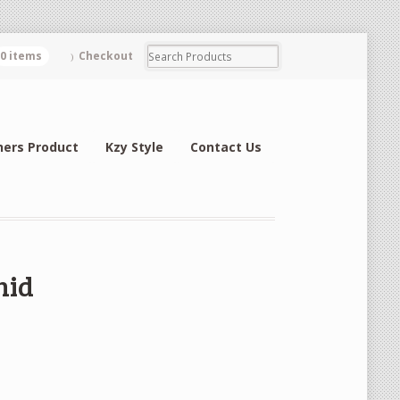
0 items
Checkout
hers Product
Kzy Style
Contact Us
hid