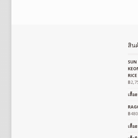
สินค
SUN 
KEON
RICE
฿
2,7
เสื้
RAGO
฿
480
เสื้