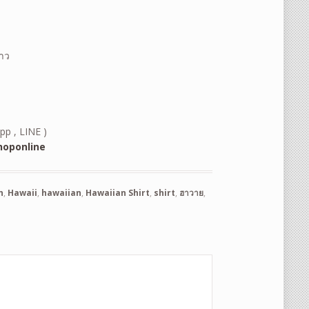
้าว
pp , LINE )
oponline
n
,
Hawaii
,
hawaiian
,
Hawaiian Shirt
,
shirt
,
ฮาวาย
,