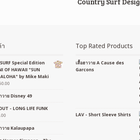
Country Surf Desi
้า
Top Rated Products
SURF Special Edition
เสื้อฮาวาย A Cause des
I OF HAWAII "SUN
Garcons
 ALOHA" by Mike Maki
50.00
อฮาวาย Disney 49
UT - LONG LIFE FUNK
LAV - Short Sleeve Shirts
.00
อฮาวาย Kalaupapa