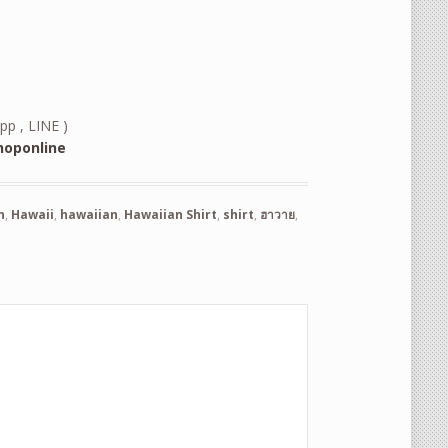
pp , LINE )
oponline
n
,
Hawaii
,
hawaiian
,
Hawaiian Shirt
,
shirt
,
ฮาวาย
,