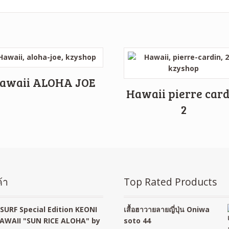
awaii ALOHA JOE
Hawaii pierre car
2
้า
Top Rated Products
SURF Special Edition KEONI
เสื้อฮาวายลายญี่ปุ่น Oniwa
AWAII "SUN RICE ALOHA" by
soto 44