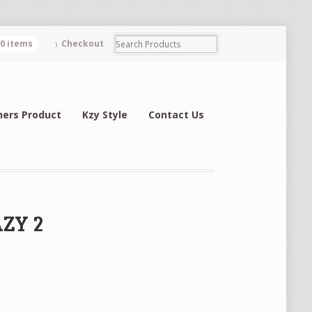
0 items
Checkout
hers Product
Kzy Style
Contact Us
AZY 2