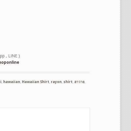
pp , LINE )
oponline
i
,
hawaiian
,
Hawaiian Shirt
,
rayon
,
shirt
,
ฮาวาย
,