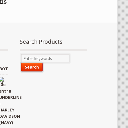
gns
Search Products
OBOT