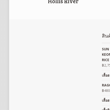
Hollis River
สินค
SUN 
KEON
RICE
฿
2,7
เสื้
RAGO
฿
480
เสื้