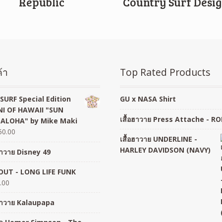
Republic
Country Surf Desi
้า
Top Rated Products
SURF Special Edition
GU x NASA Shirt
I OF HAWAII "SUN
เสื้อฮาวาย Press Attache - R
 ALOHA" by Mike Maki
50.00
เสื้อฮาวาย UNDERLINE -
HARLEY DAVIDSON (NAVY)
อฮาวาย Disney 49
UT - LONG LIFE FUNK
.00
อฮาวาย Kalaupapa