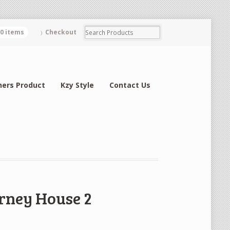
0 items
Checkout
hers Product
Kzy Style
Contact Us
arney House 2