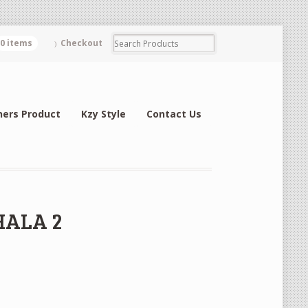
0 items
Checkout
hers Product
Kzy Style
Contact Us
HALA 2