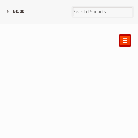
฿
0.00
☰