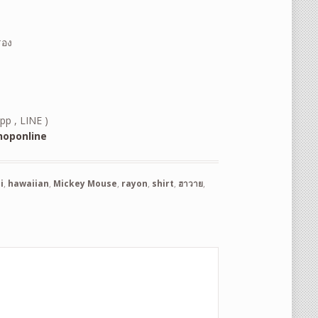
รอง
pp , LINE )
oponline
i
,
hawaiian
,
Mickey Mouse
,
rayon
,
shirt
,
ฮาวาย
,