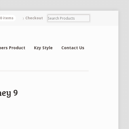
0 items
Checkout
hers Product
Kzy Style
Contact Us
ney 9