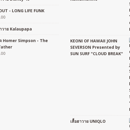
UT - LONG LIFE FUNK
.00
อฮาวาย Kalaupapa
อยืด Homer Simpson - The
KEONI OF HAWAII JOHN
father
SEVERSON Presented by
.00
SUN SURF "CLOUD BREAK"
เสื้อฮาวาย UNIQLO