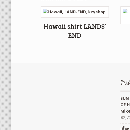
Hawaii shirt LANDS’
END
สินค
SUN 
OF H
Mike
฿
2,7
เสื้