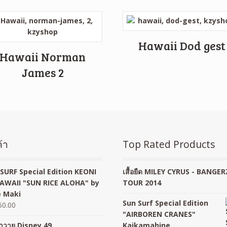
Hawaii Dod gest
Hawaii Norman
James 2
้า
Top Rated Products
SURF Special Edition KEONI
เสื้อยืด MILEY CYRUS - BANGER
AWAII "SUN RICE ALOHA" by
TOUR 2014
 Maki
Sun Surf Special Edition
50.00
"AIRBOREN CRANES"
อฮาวาย Disney 49
Kaikamahine