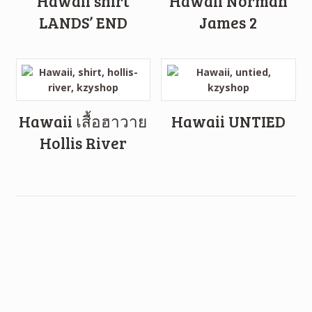
Hawaii shirt
Hawaii Norman
LANDS’ END
James 2
Hawaii เสื้อฮาวาย
Hawaii UNTIED
Hollis River