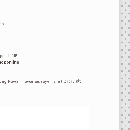
้าว
pp , LINE )
oponline
bong
,
Hawaii
,
hawaiian
,
rayon
,
shirt
,
ฮาวาย
,
เสื้อ