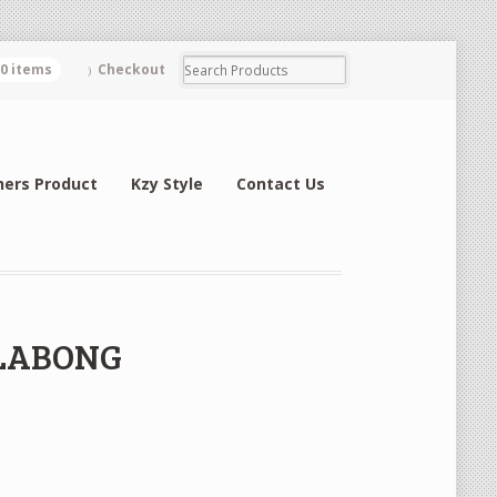
0 items
Checkout
hers Product
Kzy Style
Contact Us
ILLABONG