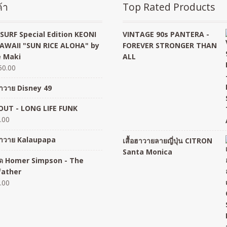
้า
Top Rated Products
SURF Special Edition KEONI
VINTAGE 90s PANTERA -
AWAII "SUN RICE ALOHA" by
FOREVER STRONGER THAN
 Maki
ALL
50.00
อฮาวาย Disney 49
UT - LONG LIFE FUNK
.00
อฮาวาย Kalaupapa
เสื้อฮาวายลายญี่ปุ่น CITRON
Santa Monica
อยืด Homer Simpson - The
father
.00