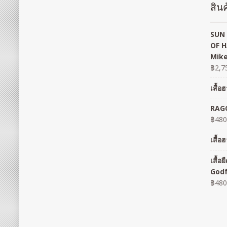
สินค
SUN 
OF H
Mike
฿
2,7
เสื้
RAGO
฿
480
เสื้
เสื้
God
฿
480