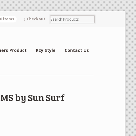
0 items
Checkout
hers Product
Kzy Style
Contact Us
AMS by Sun Surf