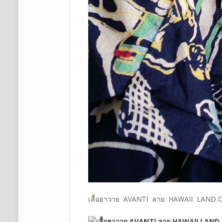
เสื้อฮาวาย AVANTI ลาย HAWAII LAND 