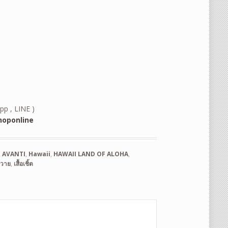
pp , LINE )
oponline
,
AVANTI
,
Hawaii
,
HAWAII LAND OF ALOHA
,
ฮาวาย
,
เสื้อเชิ้ต