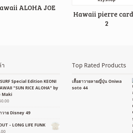
awaii ALOHA JOE
Hawaii pierre car
2
้า
Top Rated Products
SURF Special Edition KEONI
เสื้อฮาวายลายญี่ปุ่น Oniwa
AWAII "SUN RICE ALOHA" by
soto 44
 Maki
50.00
อฮาวาย Disney 49
UT - LONG LIFE FUNK
.00