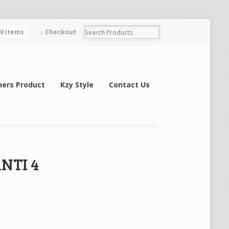
0 items
Checkout
hers Product
Kzy Style
Contact Us
ANTI 4