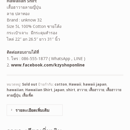
Hawaiian Shirt
เสื้อฮาวายลายญี่ปุ่น
ลาย ปลาทอง
Brand : unknow 32
Size 5L 100% Cotton ชายโค้ง
กระเป๋าเจาะ มีกระดุมสำรอง
ไหล่ 22″ อก 26.5″ ยาว 31″ นิ้ว
ติดต่อสอบถามได้ที่
1. โทร : 086-555-1877 ( WhatsApp , LINE )
2.
www.facebook.com/kzyshoponline
หมวดหมู่:
Sold out
ป้ายกำกับ:
cotton
,
Hawaii
,
hawaii japan
,
hawaiian
,
Hawaiian Shirt
,
japan
,
shirt
,
ฮาวาย
,
เสื้อฮาวาย
,
เสื้อฮาวาย
ลายญี่ปุ่น
,
เสื้อเชิ้ต
รายละเอียดเพิ่มเติม