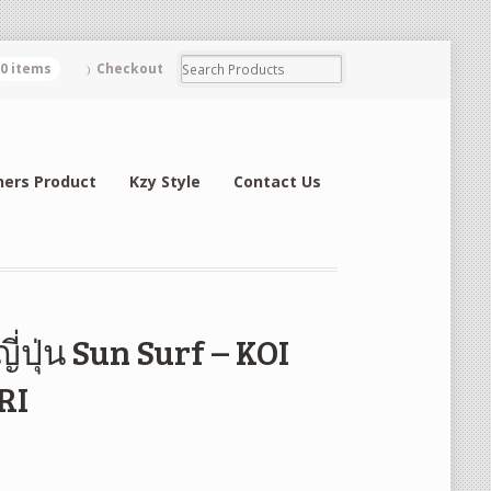
0 items
Checkout
hers Product
Kzy Style
Contact Us
่ปุ่น Sun Surf – KOI
RI