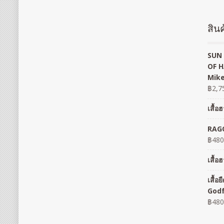
สินค
SUN 
OF H
Mike
฿
2,7
เสื้
RAGO
฿
480
เสื้
เสื้
God
฿
480