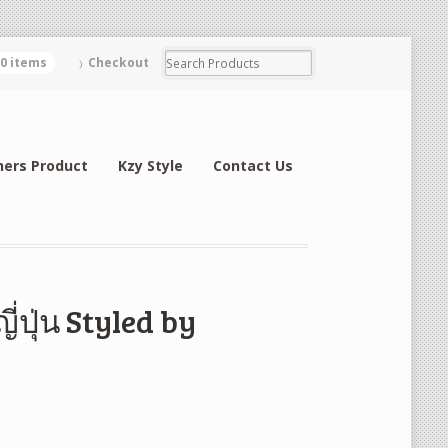
0 items
Checkout
hers Product
Kzy Style
Contact Us
่ปุ่น Styled by