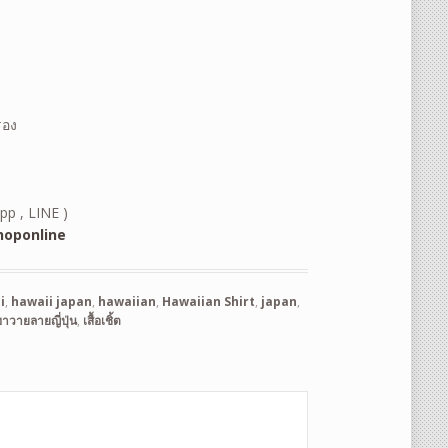
รอง
pp , LINE )
oponline
i
,
hawaii japan
,
hawaiian
,
Hawaiian Shirt
,
japan
,
อฮาวายลายญี่ปุ่น
,
เสื้อเชิ้ต