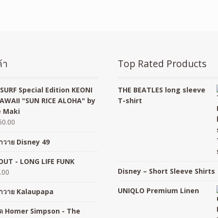
้า
Top Rated Products
SURF Special Edition KEONI
THE BEATLES long sleeve
AWAII "SUN RICE ALOHA" by
T-shirt
 Maki
50.00
อฮาวาย Disney 49
UT - LONG LIFE FUNK
Disney – Short Sleeve Shirts
.00
UNIQLO Premium Linen
อฮาวาย Kalaupapa
อยืด Homer Simpson - The