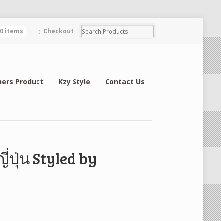
0 items
Checkout
hers Product
Kzy Style
Contact Us
่ปุ่น Styled by