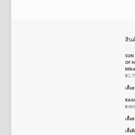
สินค
SUN 
OF H
Mike
฿
2,7
เสื้
RAGO
฿
480
เสื้
เสื้