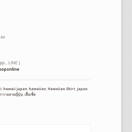
รอง
pp , LINE )
oponline
i
,
hawaii japan
,
hawaiian
,
Hawaiian Shirt
,
japan
,
อฮาวายลายญี่ปุ่น
,
เสื้อเชิ้ต