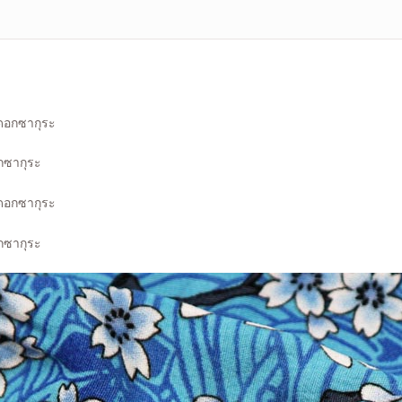
อกซากุระ
อกซากุระ