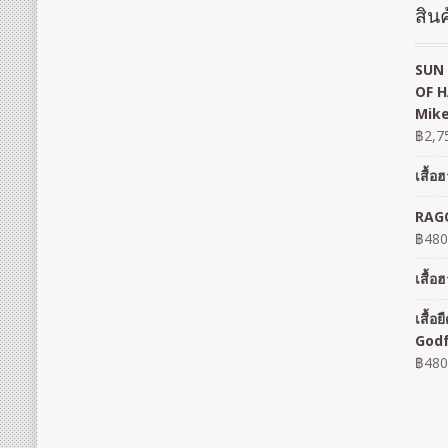
สินค
SUN 
OF H
Mike
฿
2,7
เสื้
RAGO
฿
480
เสื้
เสื้
God
฿
480