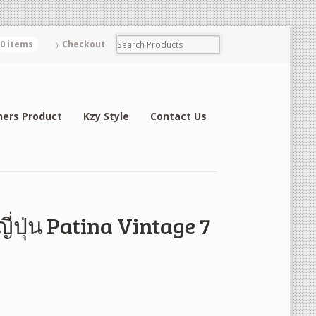
0 items
Checkout
hers Product
Kzy Style
Contact Us
ี่ปุ่น Patina Vintage 7