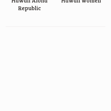
Hawaii Aloha
Hawaii women
Republic