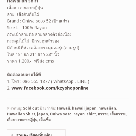
Hawaiian
Shirt
เสื้อฮาวายลายญี่ปุ่น
ลาย เสือกับต้นไผ่
Brand : Oniwa soto 52 (ป้ายเก่า)
Size L 100% Rayon
กระเป๋าลายต่อ ลายกลางตัวต่อเนื่อง
กระดุมไม้ไผ่ มีกระดุมสำรอง
มีตำหนิที่ห่วงคล้องกระดุมคอรุ่ย(ตามรูป)
ไหล่ 18″ อก 21″ ยาว 28″ นิ้ว
ราคา 1,200.- ฟรีส่ง ems
ติดต่อสอบถามได้ที่
1. โทร : 086-555-1877 ( WhatsApp , LINE )
2.
www.facebook.com/kzyshoponline
หมวดหมู่:
Sold out
ป้ายกำกับ:
Hawaii
,
hawaii japan
,
hawaiian
,
Hawaiian Shirt
,
japan
,
Oniwa soto
,
rayon
,
shirt
,
ฮาวาย
,
เสื้อฮาวาย
,
เสื้อฮาวายลายญี่ปุ่น
,
เสื้อเชิ้ต
รายละเอียดเพิ่มเติม