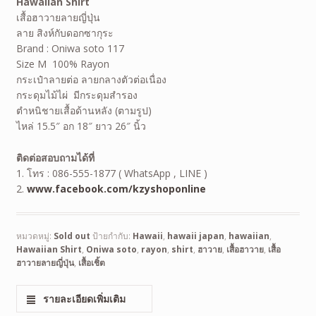
Hawaiian Shirt
เสื้อฮาวายลายญี่ปุ่น
ลาย สิงห์กับดอกซากุระ
Brand : Oniwa soto 117
Size M 100% Rayon
กระเป๋าลายต่อ ลายกลางตัวต่อเนื่อง
กระดุมไม้ไผ่ มีกระดุมสำรอง
ตำหนิชายเสื้อด้านหลัง (ตามรูป)
ไหล่ 15.5″ อก 18″ ยาว 26″ นิ้ว
ติดต่อสอบถามได้ที่
1. โทร : 086-555-1877 ( WhatsApp , LINE )
2.
www.facebook.com/kzyshoponline
หมวดหมู่:
Sold out
ป้ายกำกับ:
Hawaii
,
hawaii japan
,
hawaiian
,
Hawaiian Shirt
,
Oniwa soto
,
rayon
,
shirt
,
ฮาวาย
,
เสื้อฮาวาย
,
เสื้อ
ฮาวายลายญี่ปุ่น
,
เสื้อเชิ้ต
รายละเอียดเพิ่มเติม