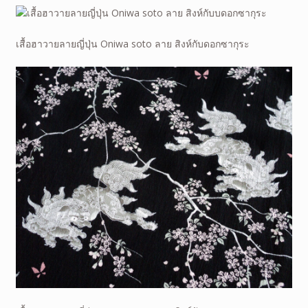
เสื้อฮาวายลายญี่ปุ่น Oniwa soto ลาย สิงห์กับดอกซากุระ